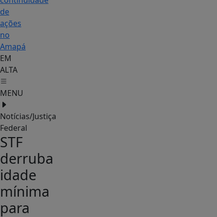
continuidade
de
ações
no
Amapá
EM
ALTA
MENU
Notícias/Justiça
Federal
STF
derruba
idade
mínima
para