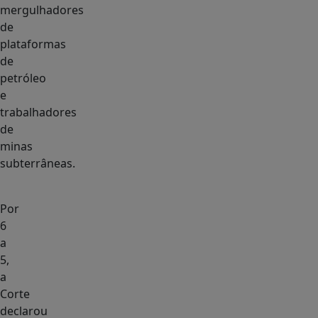
mergulhadores
de
plataformas
de
petróleo
e
trabalhadores
de
minas
subterrâneas.
Por
6
a
5,
a
Corte
declarou