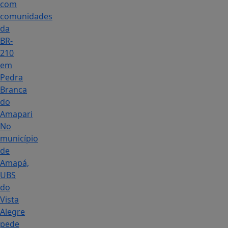
com
comunidades
da
BR-
210
em
Pedra
Branca
do
Amapari
No
município
de
Amapá,
UBS
do
Vista
Alegre
pede