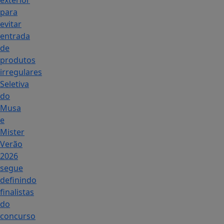
exterior
para
evitar
entrada
de
produtos
irregulares
Seletiva
do
Musa
e
Mister
Verão
2026
segue
definindo
finalistas
do
concurso