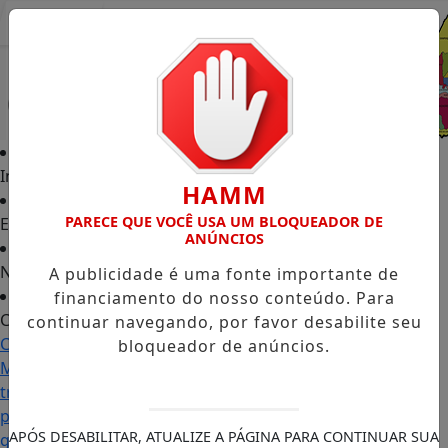
Entrar
Início
HAMM
PARECE QUE VOCÊ USA UM BLOQUEADOR DE
Edições
ANÚNCIOS
Notícias
A publicidade é uma fonte importante de
financiamento do nosso conteúdo. Para
Contato
continuar navegando, por favor desabilite seu
Carol
bloqueador de anúncios.
Monteiro:
trajetória
política
APÓS DESABILITAR, ATUALIZE A PÁGINA PARA CONTINUAR SUA
ganha