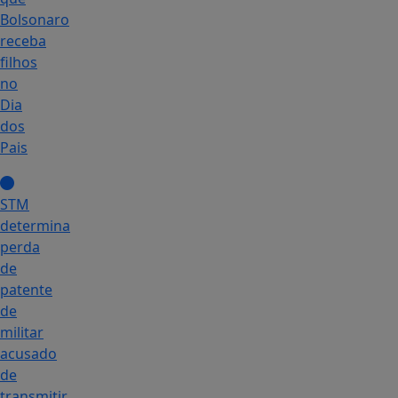
Bolsonaro
receba
filhos
no
Dia
dos
Pais
STM
determina
perda
de
patente
de
militar
acusado
de
transmitir