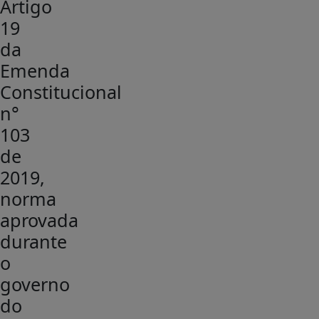
Artigo
19
da
Emenda
Constitucional
n°
103
de
2019,
norma
aprovada
durante
o
governo
do