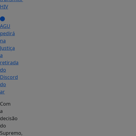
HIV
AGU
pedirá
na
Justiça
a
retirada
do
Discord
do
ar
Com
a
decisão
do
Supremo,