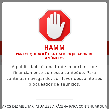
Entrar
HAMM
MENU
PARECE QUE VOCÊ USA UM BLOQUEADOR DE
ANÚNCIOS
HA DESTAQUE EM PORTO GRANDE COM ATUAÇÃO VOLTADA AO 
A publicidade é uma fonte importante de
financiamento do nosso conteúdo. Para
continuar navegando, por favor desabilite seu
NOTÍCIAS/JUSTIÇA FEDERAL
bloqueador de anúncios.
TSE mantém condenação de
Claudio Castro à
inelegibilidade
APÓS DESABILITAR, ATUALIZE A PÁGINA PARA CONTINUAR SUA