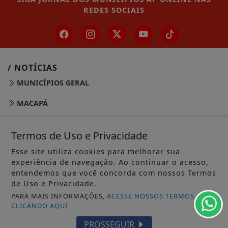
REDES SOCIAIS
/ NOTÍCIAS
MUNICÍPIOS GERAL
MACAPÁ
SANTANA
Termos de Uso e Privacidade
LARANJAL DO JARI
Esse site utiliza cookies para melhorar sua
experiência de navegação. Ao continuar o acesso,
OIAPOQUE
entendemos que você concorda com nossos Termos
de Uso e Privacidade.
MAZAGÃO
PARA MAIS INFORMAÇÕES,
ACESSE NOSSOS TERMOS
PORTO GRANDE
CLICANDO AQUI
PROSSEGUIR
TARTARUGALZINHO