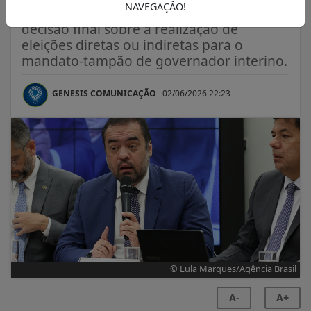
NAVEGAÇÃO!
Caberá ao Supremo Tribunal Federal a
decisão final sobre a realização de
eleições diretas ou indiretas para o
mandato-tampão de governador interino.
GENESIS COMUNICAÇÃO
02/06/2026 22:23
© Lula Marques/Agência Brasil
A-
A+