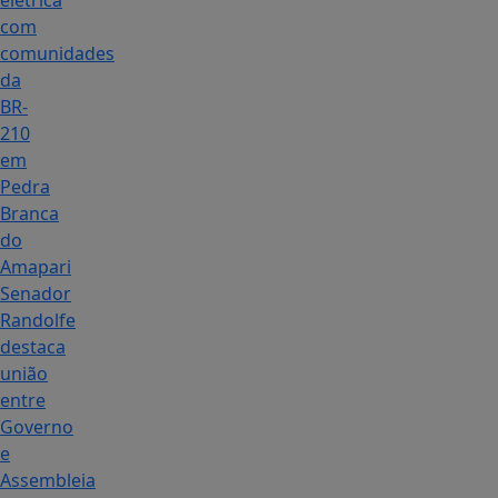
elétrica
com
comunidades
da
BR-
210
em
Pedra
Branca
do
Amapari
Senador
Randolfe
destaca
união
entre
Governo
e
Assembleia