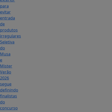
exterior
para
evitar
entrada
de
produtos
irregulares
Seletiva
do
Musa
e
Mister
Verão
2026
segue
definindo
finalistas
do
concurso