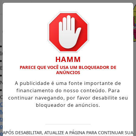
Entrar
Início
HAMM
PARECE QUE VOCÊ USA UM BLOQUEADOR DE
Edições
ANÚNCIOS
Notícias
A publicidade é uma fonte importante de
financiamento do nosso conteúdo. Para
Contato
continuar navegando, por favor desabilite seu
Carol
bloqueador de anúncios.
Monteiro:
trajetória
política
APÓS DESABILITAR, ATUALIZE A PÁGINA PARA CONTINUAR SUA
ganha