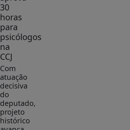
30
horas
para
psicólogos
na
CCJ
Com
atuação
decisiva
do
deputado,
projeto
histórico
avança