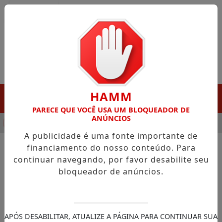
Entrar
HAMM
MENU
PARECE QUE VOCÊ USA UM BLOQUEADOR DE
ANÚNCIOS
NHA DESTAQUE EM PORTO GRANDE COM ATUAÇÃO VOLTADA AO
A publicidade é uma fonte importante de
financiamento do nosso conteúdo. Para
continuar navegando, por favor desabilite seu
NOTÍCIAS/CÂMARA DOS DEPUTADOS
bloqueador de anúncios.
Projeto impede que assassino
receba herança de outros
membros da família
APÓS DESABILITAR, ATUALIZE A PÁGINA PARA CONTINUAR SUA