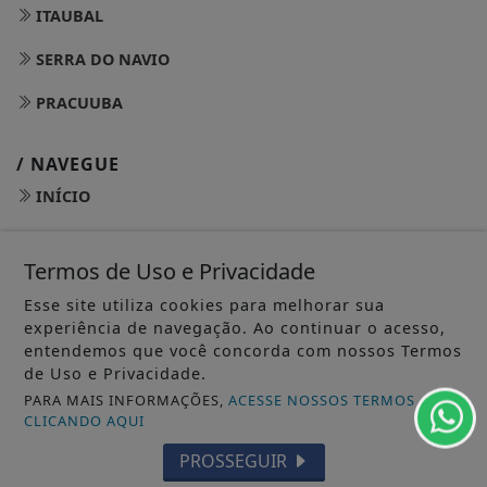
ITAUBAL
SERRA DO NAVIO
PRACUUBA
/ NAVEGUE
INÍCIO
SOBRE
Termos de Uso e Privacidade
PAINEL DO LEITOR
Esse site utiliza cookies para melhorar sua
TERMOS DE USO E PRIVACIDADE
experiência de navegação. Ao continuar o acesso,
entendemos que você concorda com nossos Termos
FAQ
de Uso e Privacidade.
PARA MAIS INFORMAÇÕES,
ACESSE NOSSOS TERMOS
CONTATO
CLICANDO AQUI
PROSSEGUIR