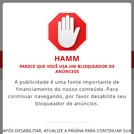
Entrar
HAMM
MENU
PARECE QUE VOCÊ USA UM BLOQUEADOR DE
ANÚNCIOS
ANHA DESTAQUE EM PORTO GRANDE COM ATUAÇÃO VOLTADA A
A publicidade é uma fonte importante de
financiamento do nosso conteúdo. Para
/NOTÍCIAS
FERREIRA GOMES
continuar navegando, por favor desabilite seu
bloqueador de anúncios.
BUSCAR
APÓS DESABILITAR, ATUALIZE A PÁGINA PARA CONTINUAR SUA