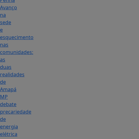
Penha
Avanço
na
sede
e
esquecimento
nas
comunidades:
as
duas
realidades
de
Amapá
MP
debate
precariedade
de
energia
elétrica