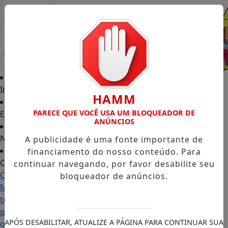
Entrar
Início
HAMM
PARECE QUE VOCÊ USA UM BLOQUEADOR DE
Edições
ANÚNCIOS
Notícias
A publicidade é uma fonte importante de
financiamento do nosso conteúdo. Para
Contato
continuar navegando, por favor desabilite seu
Carol
bloqueador de anúncios.
Monteiro:
trajetória
política
APÓS DESABILITAR, ATUALIZE A PÁGINA PARA CONTINUAR SUA
ganha