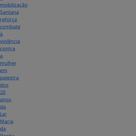
mobilização
Santana
reforça
combate
à
violência
contra
a
mulher
em
palestra
dos
20
anos
da
Lei
Maria
da