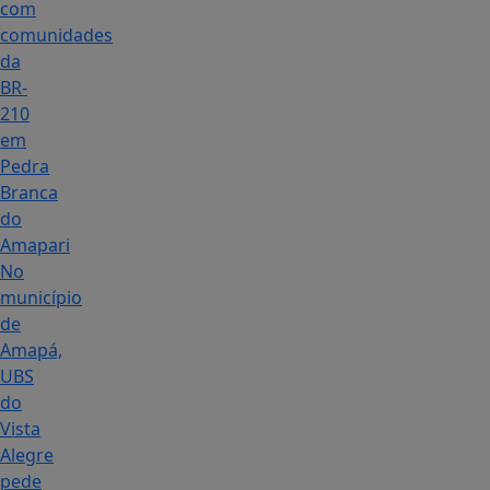
com
comunidades
da
BR-
210
em
Pedra
Branca
do
Amapari
No
município
de
Amapá,
UBS
do
Vista
Alegre
pede