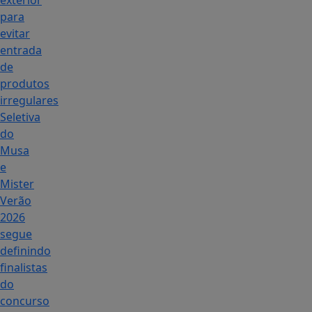
exterior
para
evitar
entrada
de
produtos
irregulares
Seletiva
do
Musa
e
Mister
Verão
2026
segue
definindo
finalistas
do
concurso