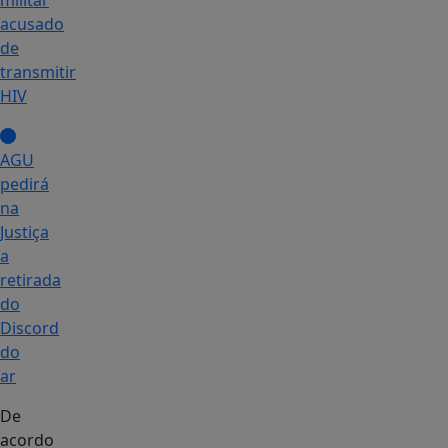
militar
acusado
de
transmitir
HIV
AGU
pedirá
na
Justiça
a
retirada
do
Discord
do
ar
De
acordo