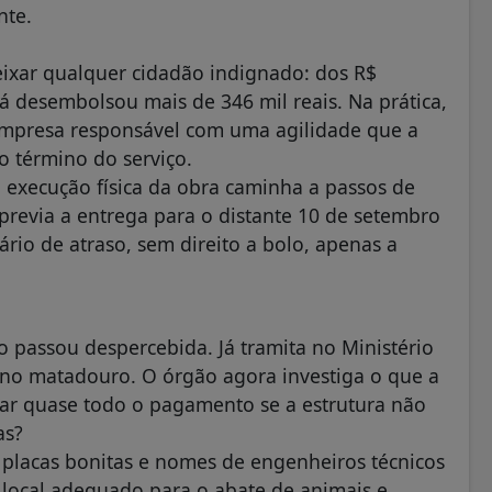
nte.
eixar qualquer cidadão indignado: dos R$
já desembolsou mais de 346 mil reais. Na prática,
 empresa responsável com uma agilidade que a
o término do serviço.
execução física da obra caminha a passos de
revia a entrega para o distante 10 de setembro
rio de atraso, sem direito a bolo, apenas a
o passou despercebida. Já tramita no Ministério
 no matadouro. O órgão agora investiga o que a
rar quase todo o pagamento se a estrutura não
as?
ue placas bonitas e nomes de engenheiros técnicos
 local adequado para o abate de animais e