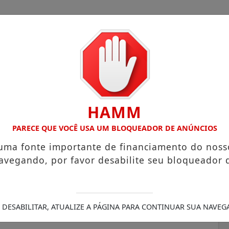
HAMM
COM ATUAÇÃO VOLTADA AO MUNICÍPIO
RECEITA FEDERAL A
PARECE QUE VOCÊ USA UM BLOQUEADOR DE ANÚNCIOS
 uma fonte importante de financiamento do noss
avegando, por favor desabilite seu bloqueador 
RO: Gestão Kelly Lobato
ntrega apenas abandono em
 DESABILITAR, ATUALIZE A PÁGINA PARA CONTINUAR SUA NAVEG