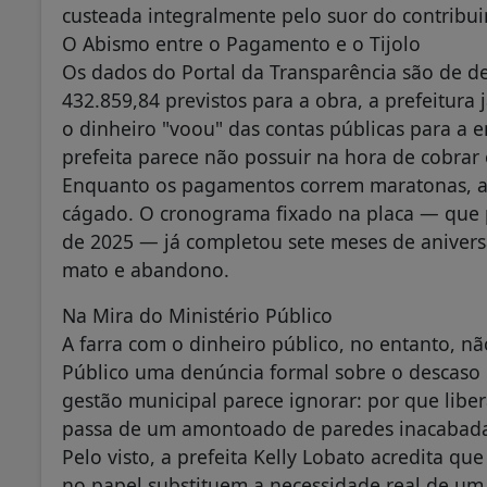
custeada integralmente pelo suor do contribui
O Abismo entre o Pagamento e o Tijolo
Os dados do Portal da Transparência são de d
432.859,84 previstos para a obra, a prefeitura 
o dinheiro "voou" das contas públicas para a
prefeita parece não possuir na hora de cobrar 
Enquanto os pagamentos correm maratonas, a 
cágado. O cronograma fixado na placa — que p
de 2025 — já completou sete meses de aniversá
mato e abandono.
Na Mira do Ministério Público
A farra com o dinheiro público, no entanto, nã
Público uma denúncia formal sobre o descaso
gestão municipal parece ignorar: por que libe
passa de um amontoado de paredes inacabad
Pelo visto, a prefeita Kelly Lobato acredita q
no papel substituem a necessidade real de um