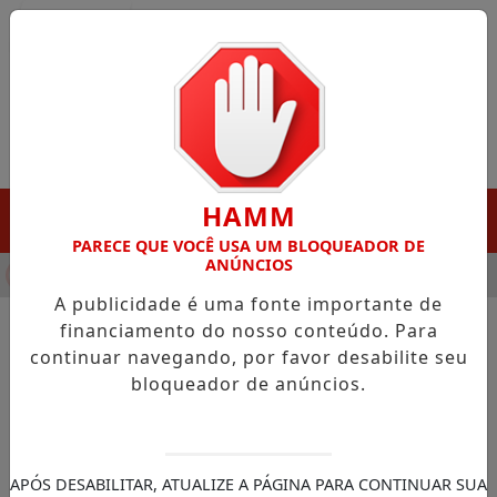
Entrar
HAMM
MENU
PARECE QUE VOCÊ USA UM BLOQUEADOR DE
ANÚNCIOS
NHA DESTAQUE EM PORTO GRANDE COM ATUAÇÃO VOLTADA AO
A publicidade é uma fonte importante de
financiamento do nosso conteúdo. Para
continuar navegando, por favor desabilite seu
NOTÍCIAS/EDUCAÇÃO
bloqueador de anúncios.
Adesão ao Programa Dinheiro
Direto na Escola vai até 10 de
junho
APÓS DESABILITAR, ATUALIZE A PÁGINA PARA CONTINUAR SUA