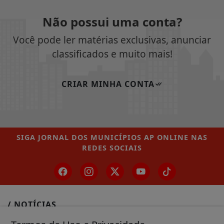
Não possui uma conta?
Você pode ler matérias exclusivas, anunciar
classificados e muito mais!
CRIAR MINHA CONTA
SIGA
JORNAL DOS MUNICÍPIOS AP ONLINE
NAS
REDES SOCIAIS
/ NOTÍCIAS
MUNICÍPIOS GERAL