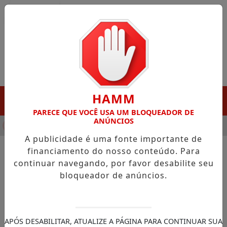
Entrar
HAMM
MENU
PARECE QUE VOCÊ USA UM BLOQUEADOR DE
ANÚNCIOS
HA DESTAQUE EM PORTO GRANDE COM ATUAÇÃO VOLTADA AO 
A publicidade é uma fonte importante de
financiamento do nosso conteúdo. Para
continuar navegando, por favor desabilite seu
NOTÍCIAS/EDUCAÇÃO
bloqueador de anúncios.
Fies: convocação para vagas
remanescentes termina hoje
Ação beneficia, preferencialmente,
APÓS DESABILITAR, ATUALIZE A PÁGINA PARA CONTINUAR SUA