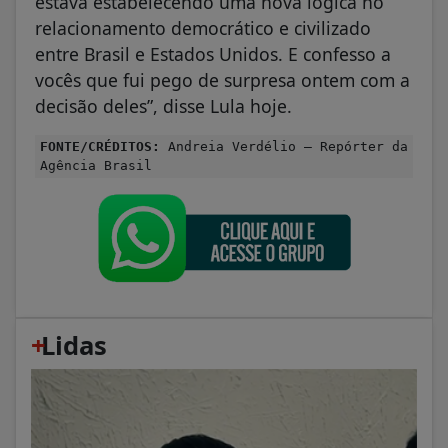
estava estabelecendo uma nova lógica no
relacionamento democrático e civilizado
entre Brasil e Estados Unidos. E confesso a
vocês que fui pego de surpresa ontem com a
decisão deles”, disse Lula hoje.
FONTE/CRÉDITOS:
Andreia Verdélio – Repórter da
Agência Brasil
+
Lidas