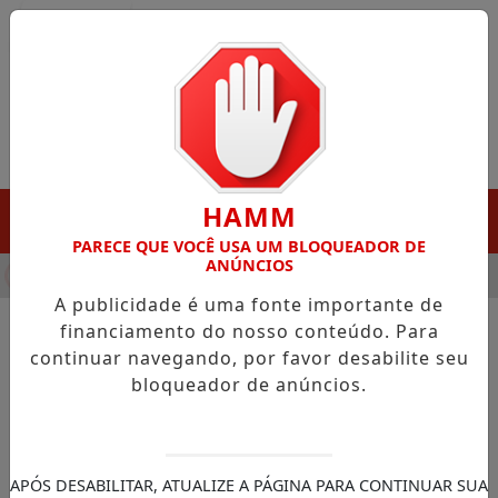
Entrar
HAMM
MENU
PARECE QUE VOCÊ USA UM BLOQUEADOR DE
ANÚNCIOS
HA DESTAQUE EM PORTO GRANDE COM ATUAÇÃO VOLTADA AO 
A publicidade é uma fonte importante de
financiamento do nosso conteúdo. Para
continuar navegando, por favor desabilite seu
NOTÍCIAS/POLÍTICA
bloqueador de anúncios.
Brasil vai buscar novos
parceiros para dimunuir
impactos comerciais
APÓS DESABILITAR, ATUALIZE A PÁGINA PARA CONTINUAR SUA