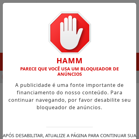
Entrar
HAMM
MENU
PARECE QUE VOCÊ USA UM BLOQUEADOR DE
ANÚNCIOS
NHA DESTAQUE EM PORTO GRANDE COM ATUAÇÃO VOLTADA AO
A publicidade é uma fonte importante de
financiamento do nosso conteúdo. Para
continuar navegando, por favor desabilite seu
NOTÍCIAS/NOTÍCIAS NACIONAL
bloqueador de anúncios.
Rodízio de veículos em SP
será suspenso no feriado de
Corpus Christi
APÓS DESABILITAR, ATUALIZE A PÁGINA PARA CONTINUAR SUA