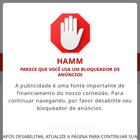
Entrar
HAMM
MENU
PARECE QUE VOCÊ USA UM BLOQUEADOR DE
ANÚNCIOS
 GANHA DESTAQUE EM PORTO GRANDE COM ATUAÇÃO VOLTADA
A publicidade é uma fonte importante de
financiamento do nosso conteúdo. Para
/FUTEBOL
SÃO PAULO
continuar navegando, por favor desabilite seu
bloqueador de anúncios.
BUSCAR
APÓS DESABILITAR, ATUALIZE A PÁGINA PARA CONTINUAR SUA