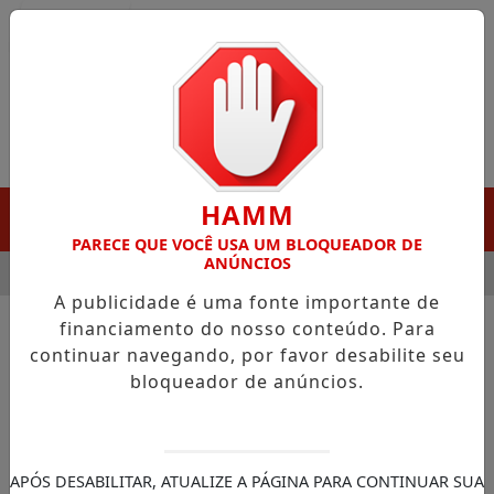
Entrar
HAMM
MENU
PARECE QUE VOCÊ USA UM BLOQUEADOR DE
ANÚNCIOS
 GANHA DESTAQUE EM PORTO GRANDE COM ATUAÇÃO VOLTADA
A publicidade é uma fonte importante de
financiamento do nosso conteúdo. Para
/FUTEBOL
SEVILLA
continuar navegando, por favor desabilite seu
bloqueador de anúncios.
BUSCAR
APÓS DESABILITAR, ATUALIZE A PÁGINA PARA CONTINUAR SUA