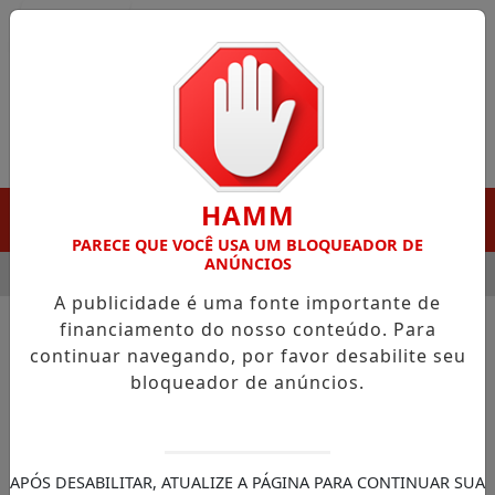
Entrar
HAMM
MENU
PARECE QUE VOCÊ USA UM BLOQUEADOR DE
ANÚNCIOS
 GANHA DESTAQUE EM PORTO GRANDE COM ATUAÇÃO VOLTADA
A publicidade é uma fonte importante de
financiamento do nosso conteúdo. Para
/FUTEBOL
MILAN
continuar navegando, por favor desabilite seu
bloqueador de anúncios.
BUSCAR
APÓS DESABILITAR, ATUALIZE A PÁGINA PARA CONTINUAR SUA