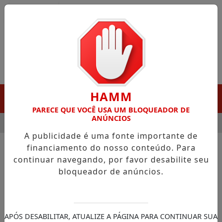
Entrar
HAMM
MENU
PARECE QUE VOCÊ USA UM BLOQUEADOR DE
ANÚNCIOS
 GANHA DESTAQUE EM PORTO GRANDE COM ATUAÇÃO VOLTADA
A publicidade é uma fonte importante de
financiamento do nosso conteúdo. Para
/FUTEBOL
GRÊMIO
continuar navegando, por favor desabilite seu
bloqueador de anúncios.
BUSCAR
APÓS DESABILITAR, ATUALIZE A PÁGINA PARA CONTINUAR SUA