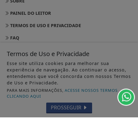
SOBRE
PAINEL DO LEITOR
TERMOS DE USO E PRIVACIDADE
FAQ
CONTATO
Termos de Uso e Privacidade
Esse site utiliza cookies para melhorar sua
experiência de navegação. Ao continuar o acesso,
entendemos que você concorda com nossos Termos
de Uso e Privacidade.
PARA MAIS INFORMAÇÕES,
ACESSE NOSSOS TERMOS
CLICANDO AQUI
PROSSEGUIR
@ 2025 JORNAL DOS MUNICÍPIOS - TODOS OS DIREITOS