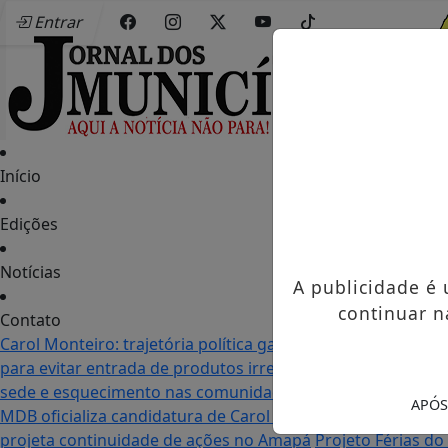
Entrar
Início
Edições
Notícias
A publicidade é
continuar n
Contato
Carol Monteiro: trajetória política ganha destaque em Po
para evitar entrada de produtos irregulares
Seletiva do Mu
sede e esquecimento nas comunidades: as duas realidade
APÓS
MDB oficializa candidatura de Carol Monteiro à Assemblei
projeta continuidade de ações no Amapá
Projeto Férias d