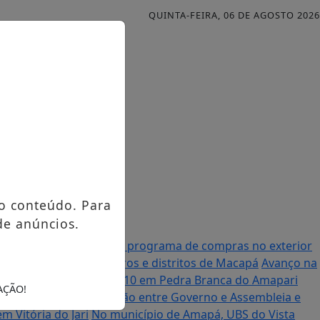
QUINTA-FEIRA, 06 DE AGOSTO 2026
o conteúdo. Para
de anúncios.
al anuncia mudanças no programa de compras no exterior
urso contemplando bairros e distritos de Macapá
Avanço na
om comunidades da BR-210 em Pedra Branca do Amapari
AÇÃO!
r Randolfe destaca união entre Governo e Assembleia e
 Vitória do Jari
No município de Amapá, UBS do Vista