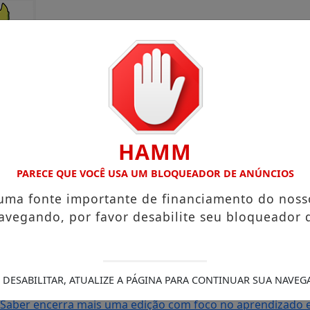
HAMM
PARECE QUE VOCÊ USA UM BLOQUEADOR DE ANÚNCIOS
 uma fonte importante de financiamento do noss
avegando, por favor desabilite seu bloqueador 
rto Grande com atuação voltada ao município
Receita Feder
sa e Mister Verão 2026 segue definindo finalistas do conc
s de Amapá
MP debate precariedade de energia elétrica c
 DESABILITAR, ATUALIZE A PÁGINA PARA CONTINUAR SUA NAVEG
a Legislativa em convenção com grande mobilização
Senado
o Saber encerra mais uma edição com foco no aprendizado em