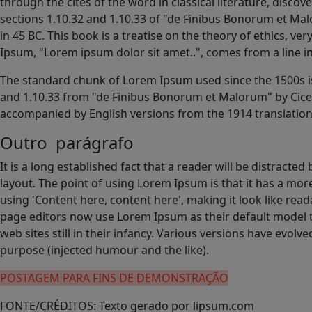
through the cites of the word in classical literature, di
sections 1.10.32 and 1.10.33 of "de Finibus Bonorum et Mal
in 45 BC. This book is a treatise on the theory of ethics, ve
Ipsum, "Lorem ipsum dolor sit amet..", comes from a line in
The standard chunk of Lorem Ipsum used since the 1500s is
and 1.10.33 from "de Finibus Bonorum et Malorum" by Cicero
accompanied by English versions from the 1914 translatio
Outro parágrafo
It is a long established fact that a reader will be distracte
layout. The point of using Lorem Ipsum is that it has a more
using 'Content here, content here', making it look like r
page editors now use Lorem Ipsum as their default model t
web sites still in their infancy. Various versions have evo
purpose (injected humour and the like).
POSTAGEM PARA FINS DE DEMONSTRAÇÃO
FONTE/CRÉDITOS:
Texto gerado por lipsum.com