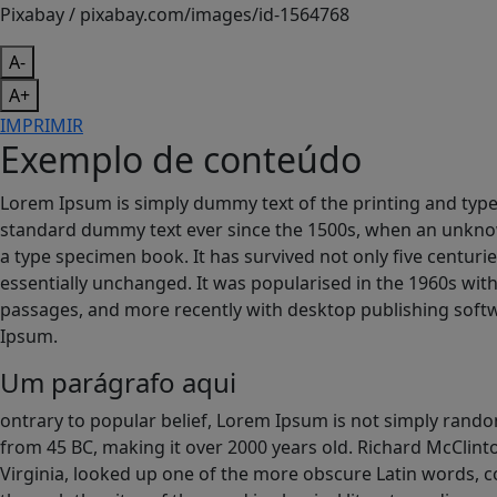
Pixabay / pixabay.com/images/id-1564768
A-
A+
IMPRIMIR
Exemplo de conteúdo
Lorem Ipsum is simply dummy text of the printing and type
standard dummy text ever since the 1500s, when an unknow
a type specimen book. It has survived not only five centurie
essentially unchanged. It was popularised in the 1960s wit
passages, and more recently with desktop publishing soft
Ipsum.
Um parágrafo aqui
ontrary to popular belief, Lorem Ipsum is not simply random t
from 45 BC, making it over 2000 years old. Richard McClint
Virginia, looked up one of the more obscure Latin words, 