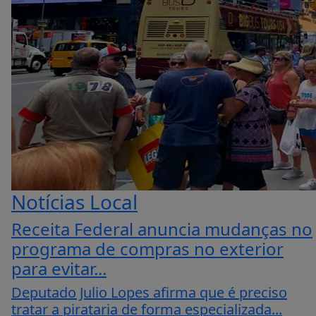
Notícias Local
Receita Federal anuncia mudanças no
programa de compras no exterior
para evitar...
Deputado Julio Lopes afirma que é preciso
tratar a pirataria de forma especializada...