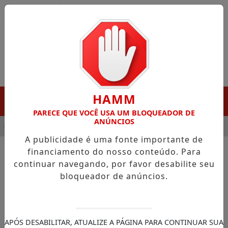
Entrar
HAMM
MENU
PARECE QUE VOCÊ USA UM BLOQUEADOR DE
ANÚNCIOS
GANHA DESTAQUE EM PORTO GRANDE COM ATUAÇÃO VOLTADA 
A publicidade é uma fonte importante de
financiamento do nosso conteúdo. Para
/NOTÍCIAS
TRIBUNAL DE CONTAS DO
continuar navegando, por favor desabilite seu
AMAPÁ
bloqueador de anúncios.
BUSCAR
APÓS DESABILITAR, ATUALIZE A PÁGINA PARA CONTINUAR SUA