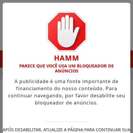
Entrar
HAMM
MENU
PARECE QUE VOCÊ USA UM BLOQUEADOR DE
ANÚNCIOS
NHA DESTAQUE EM PORTO GRANDE COM ATUAÇÃO VOLTADA AO
A publicidade é uma fonte importante de
financiamento do nosso conteúdo. Para
continuar navegando, por favor desabilite seu
NOTÍCIAS/JUSTIÇA FEDERAL
bloqueador de anúncios.
Zanin decide que STF vai
julgar caso de venda de
sentenças no STJ
APÓS DESABILITAR, ATUALIZE A PÁGINA PARA CONTINUAR SUA