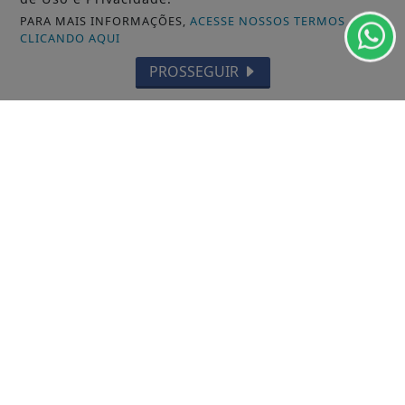
SANTANA
PARA MAIS INFORMAÇÕES,
ACESSE NOSSOS TERMOS
CLICANDO AQUI
LARANJAL DO JARI
PROSSEGUIR
OIAPOQUE
MAZAGÃO
PORTO GRANDE
TARTARUGALZINHO
PEDRA BRANCA DO AMAPARI
VITÓRIA DO JARI
CALÇOENE
AMAPÁ
FERREIRA GOMES