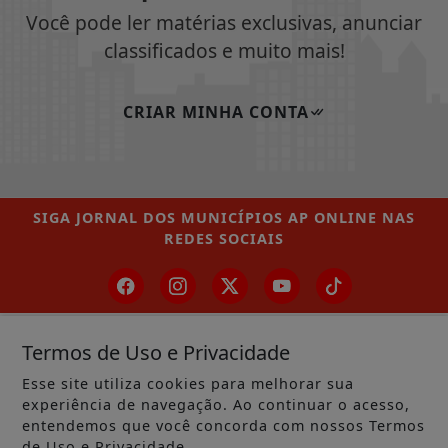
Você pode ler matérias exclusivas, anunciar
classificados e muito mais!
CRIAR MINHA CONTA
SIGA
JORNAL DOS MUNICÍPIOS AP ONLINE
NAS
REDES SOCIAIS
Termos de Uso e Privacidade
/ NOTÍCIAS
MUNICÍPIOS GERAL
Esse site utiliza cookies para melhorar sua
experiência de navegação. Ao continuar o acesso,
MACAPÁ
entendemos que você concorda com nossos Termos
de Uso e Privacidade.