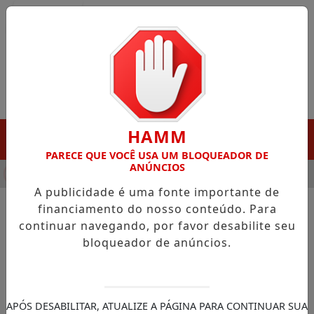
Entrar
HAMM
MENU
PARECE QUE VOCÊ USA UM BLOQUEADOR DE
ANÚNCIOS
HA DESTAQUE EM PORTO GRANDE COM ATUAÇÃO VOLTADA AO 
A publicidade é uma fonte importante de
financiamento do nosso conteúdo. Para
continuar navegando, por favor desabilite seu
NOTÍCIAS/JUSTIÇA FEDERAL
bloqueador de anúncios.
TSE marca para 2 de junho
julgamento de recurso de
Claudio Castro
APÓS DESABILITAR, ATUALIZE A PÁGINA PARA CONTINUAR SUA