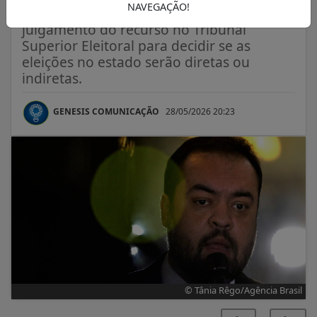
NAVEGAÇÃO!
Supremo Tribunal Federal aguarda o
julgamento do recurso no Tribunal
Superior Eleitoral para decidir se as
eleições no estado serão diretas ou
indiretas.
GENESIS COMUNICAÇÃO
28/05/2026 20:23
© Tânia Rêgo/Agência Brasil