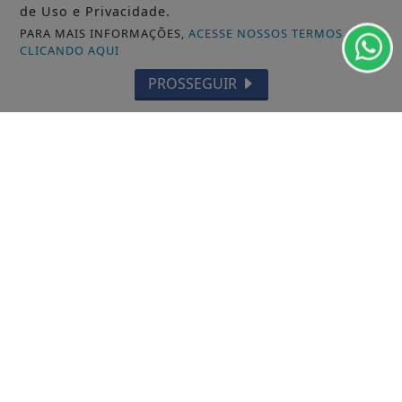
de Uso e Privacidade.
LARANJAL DO JARI
PARA MAIS INFORMAÇÕES,
ACESSE NOSSOS TERMOS
CLICANDO AQUI
OIAPOQUE
PROSSEGUIR
MAZAGÃO
PORTO GRANDE
TARTARUGALZINHO
PEDRA BRANCA DO AMAPARI
VITÓRIA DO JARI
CALÇOENE
AMAPÁ
FERREIRA GOMES
CUTIAS