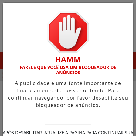
Entrar
HAMM
MENU
PARECE QUE VOCÊ USA UM BLOQUEADOR DE
ANÚNCIOS
NHA DESTAQUE EM PORTO GRANDE COM ATUAÇÃO VOLTADA AO
A publicidade é uma fonte importante de
financiamento do nosso conteúdo. Para
continuar navegando, por favor desabilite seu
NOTÍCIAS/ECONOMIA
bloqueador de anúncios.
Lei institui 19 de março Dia
Nacional da Artesã e do
Artesão
APÓS DESABILITAR, ATUALIZE A PÁGINA PARA CONTINUAR SUA