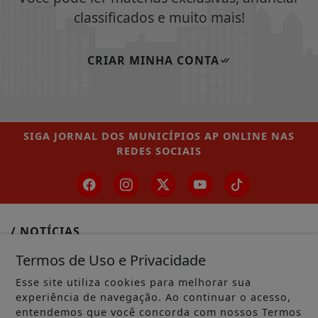
classificados e muito mais!
CRIAR MINHA CONTA
SIGA
JORNAL DOS MUNICÍPIOS AP ONLINE
NAS
REDES SOCIAIS
/ NOTÍCIAS
MUNICÍPIOS GERAL
Termos de Uso e Privacidade
MACAPÁ
Esse site utiliza cookies para melhorar sua
experiência de navegação. Ao continuar o acesso,
SANTANA
entendemos que você concorda com nossos Termos