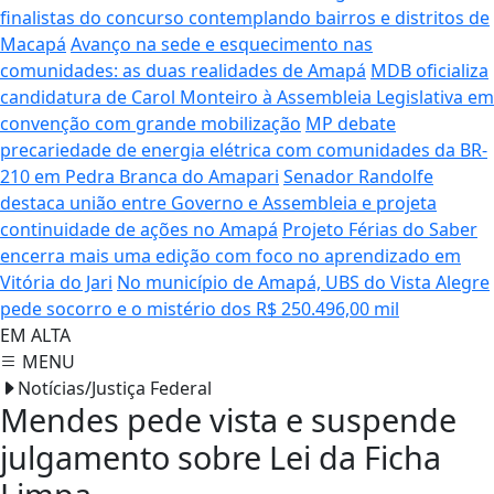
finalistas do concurso contemplando bairros e distritos de
Macapá
Avanço na sede e esquecimento nas
comunidades: as duas realidades de Amapá
MDB oficializa
candidatura de Carol Monteiro à Assembleia Legislativa em
convenção com grande mobilização
MP debate
precariedade de energia elétrica com comunidades da BR-
210 em Pedra Branca do Amapari
Senador Randolfe
destaca união entre Governo e Assembleia e projeta
continuidade de ações no Amapá
Projeto Férias do Saber
encerra mais uma edição com foco no aprendizado em
Vitória do Jari
No município de Amapá, UBS do Vista Alegre
pede socorro e o mistério dos R$ 250.496,00 mil
EM ALTA
MENU
Notícias/Justiça Federal
Mendes pede vista e suspende
julgamento sobre Lei da Ficha