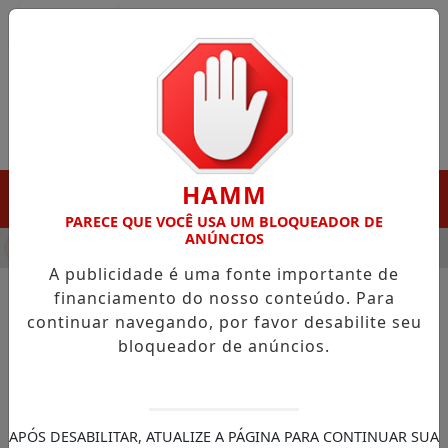
Entrar
HAMM
MENU
PARECE QUE VOCÊ USA UM BLOQUEADOR DE
ANÚNCIOS
HA DESTAQUE EM PORTO GRANDE COM ATUAÇÃO VOLTADA AO 
A publicidade é uma fonte importante de
financiamento do nosso conteúdo. Para
continuar navegando, por favor desabilite seu
NOTÍCIAS/POLÍTICA
bloqueador de anúncios.
Pretexto para intervenção é
inaceitável, diz Celso Amorim
Para assessor especial da Presidência,
APÓS DESABILITAR, ATUALIZE A PÁGINA PARA CONTINUAR SUA