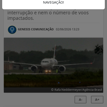
falha foi uma “questão técnica externa”.
NAVEGAÇÃO!
Não foi informado quanto tempo durou a
interrupção e nem o número de voos
impactados.
GENESIS COMUNICAÇÃO
02/06/2026 13:23
© Rafa Neddermeyer/Agência Brasil
A-
A+