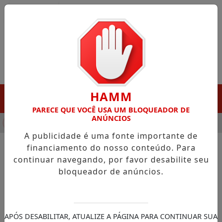
Entrar
HAMM
MENU
PARECE QUE VOCÊ USA UM BLOQUEADOR DE
ANÚNCIOS
NHA DESTAQUE EM PORTO GRANDE COM ATUAÇÃO VOLTADA AO
A publicidade é uma fonte importante de
financiamento do nosso conteúdo. Para
continuar navegando, por favor desabilite seu
NOTÍCIAS/NOTÍCIAS NACIONAL
bloqueador de anúncios.
Problema operacional
paralisa voos em São Paulo
Comando da Aeronáutica explicou que a
APÓS DESABILITAR, ATUALIZE A PÁGINA PARA CONTINUAR SUA