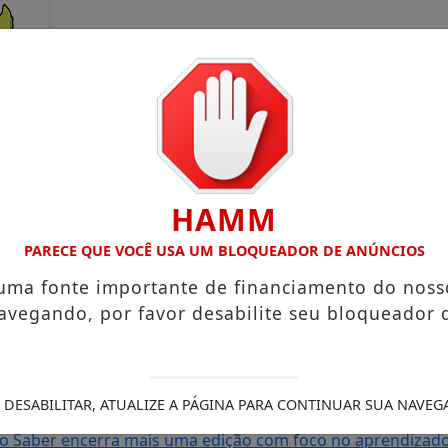
HAMM
PARECE QUE VOCÊ USA UM BLOQUEADOR DE ANÚNCIOS
 uma fonte importante de financiamento do noss
avegando, por favor desabilite seu bloqueador 
rto Grande com atuação voltada ao município
Receita Feder
sa e Mister Verão 2026 segue definindo finalistas do conc
s de Amapá
MDB oficializa candidatura de Carol Monteiro 
 DESABILITAR, ATUALIZE A PÁGINA PARA CONTINUAR SUA NAVEG
 com comunidades da BR-210 em Pedra Branca do Amapari
S
do Saber encerra mais uma edição com foco no aprendizado 