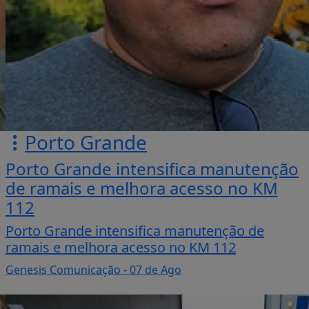
Porto Grande
Porto Grande intensifica manutenção
de ramais e melhora acesso no KM
112
Porto Grande intensifica manutenção de
ramais e melhora acesso no KM 112
Genesis Comunicação
- 07 de Ago