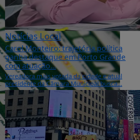
Notícias Local
Carol Monteiro: trajetória política
ganha destaque em Porto Grande
com atuação...
Vereadora mais votada da cidade e atual
presidente da Câmara Municipal busca...