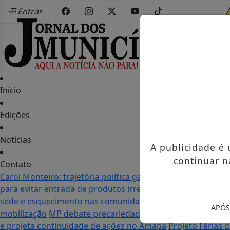
Entrar
Início
Edições
Notícias
A publicidade é
continuar n
Contato
Carol Monteiro: trajetória política ganha destaque em Po
para evitar entrada de produtos irregulares
Seletiva do Mu
sede e esquecimento nas comunidades: as duas realidade
APÓS
mobilização
MP debate precariedade de energia elétrica
e projeta continuidade de ações no Amapá
Projeto Férias 