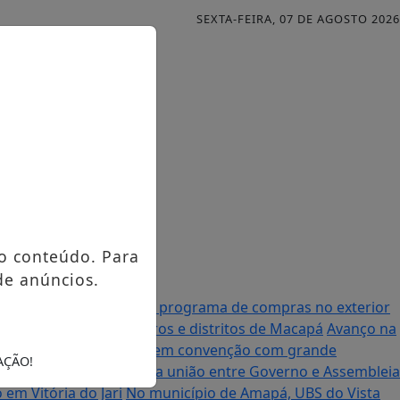
SEXTA-FEIRA, 07 DE AGOSTO 2026
o conteúdo. Para
de anúncios.
al anuncia mudanças no programa de compras no exterior
urso contemplando bairros e distritos de Macapá
Avanço na
à Assembleia Legislativa em convenção com grande
AÇÃO!
enador Randolfe destaca união entre Governo e Assembleia
em Vitória do Jari
No município de Amapá, UBS do Vista