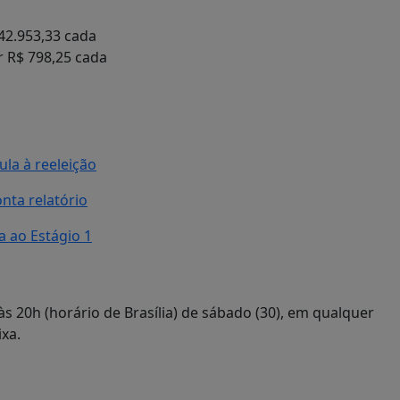
42.953,33 cada
r R$ 798,25 cada
la à reeleição
nta relatório
a ao Estágio 1
s 20h (horário de Brasília) de sábado (30), em qualquer
ixa.