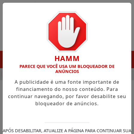
Entrar
HAMM
MENU
PARECE QUE VOCÊ USA UM BLOQUEADOR DE
ANÚNCIOS
HA DESTAQUE EM PORTO GRANDE COM ATUAÇÃO VOLTADA AO 
A publicidade é uma fonte importante de
financiamento do nosso conteúdo. Para
continuar navegando, por favor desabilite seu
NOTÍCIAS/NOTÍCIAS NACIONAL
bloqueador de anúncios.
Fintechs investigadas
movimentaram R$ 26 bilhões
em operações atípicas
APÓS DESABILITAR, ATUALIZE A PÁGINA PARA CONTINUAR SUA