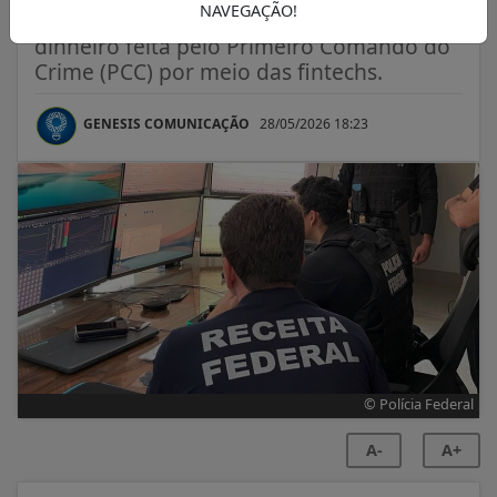
NAVEGAÇÃO!
Operação tinha como alvo a lavagem de
dinheiro feita pelo Primeiro Comando do
Crime (PCC) por meio das fintechs.
GENESIS COMUNICAÇÃO
28/05/2026 18:23
© Polícia Federal
A-
A+