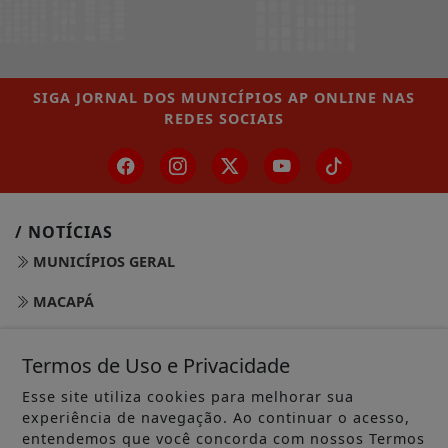
SIGA
JORNAL DOS MUNICÍPIOS AP ONLINE
NAS
REDES SOCIAIS
/ NOTÍCIAS
MUNICÍPIOS GERAL
MACAPÁ
SANTANA
Termos de Uso e Privacidade
LARANJAL DO JARI
Esse site utiliza cookies para melhorar sua
experiência de navegação. Ao continuar o acesso,
OIAPOQUE
entendemos que você concorda com nossos Termos