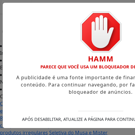
Entrar
Início
HAMM
PARECE QUE VOCÊ USA UM BLOQUEADOR D
Edições
A publicidade é uma fonte importante de fin
Notícias
conteúdo. Para continuar navegando, por fa
bloqueador de anúncios.
Contato
Carol Monteiro: trajetória política ganha destaque
em Porto Grande com atuação voltada ao município
Receita Federal anuncia mudanças no programa de
APÓS DESABILITAR, ATUALIZE A PÁGINA PARA CONTI
compras no exterior para evitar entrada de
produtos irregulares
Seletiva do Musa e Mister