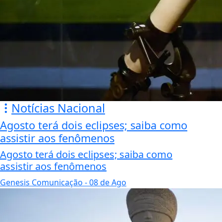
Notícias Nacional
Agosto terá dois eclipses; saiba como
assistir aos fenômenos
Agosto terá dois eclipses; saiba como
assistir aos fenômenos
Genesis Comunicação
- 08 de Ago