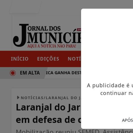
Entrar
INÍCIO
EDIÇÕES
NOTÍCIAS
CONTATO
EM ALTA
AJETÓRIA POLÍTICA GANHA DESTAQUE EM PORTO GRANDE C
A publicidade é
continuar n
NOTÍCIAS/LARANJAL DO JARI
Laranjal do Jari encerra 
em defesa de crianças e a
APÓS
Mobilização reuniu SEMED, Assistência