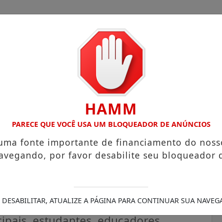
HAMM
OM ATUAÇÃO VOLTADA AO MUNICÍPIO
RECEITA FEDERAL A
PARECE QUE VOCÊ USA UM BLOQUEADOR DE ANÚNCIOS
 uma fonte importante de financiamento do noss
avegando, por favor desabilite seu bloqueador 
 do Dia D do Maio Laranja
infantojuvenil
 DESABILITAR, ATUALIZE A PÁGINA PARA CONTINUAR SUA NAVEG
ipais, estudantes, educadores,