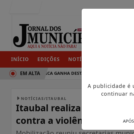
Entrar
INÍCIO
EDIÇÕES
NOTÍCIAS
CONTATO
EM ALTA
RAJETÓRIA POLÍTICA GANHA DESTAQUE EM PORTO GRANDE C
A publicidade é
continuar n
NOTÍCIAS/ITAUBAL
Itaubal realiza caminhada
contra a violência sexual 
APÓS
Mobilização reuniu secretarias munic