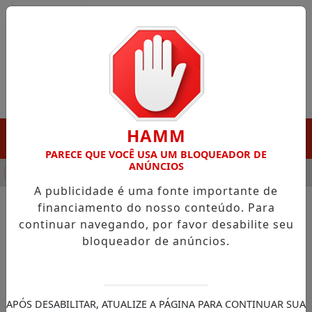
Entrar
HAMM
MENU
PARECE QUE VOCÊ USA UM BLOQUEADOR DE
ANÚNCIOS
HA DESTAQUE EM PORTO GRANDE COM ATUAÇÃO VOLTADA AO 
A publicidade é uma fonte importante de
financiamento do nosso conteúdo. Para
continuar navegando, por favor desabilite seu
NOTÍCIAS/OIAPOQUE
bloqueador de anúncios.
Oiapoque recebe maquinário
e reforça plano de
reconstrução urbana
APÓS DESABILITAR, ATUALIZE A PÁGINA PARA CONTINUAR SUA