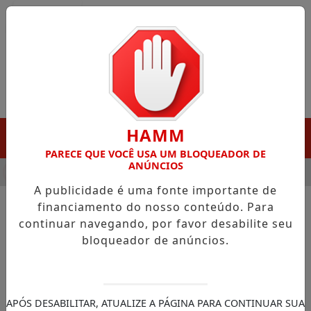
Entrar
HAMM
MENU
PARECE QUE VOCÊ USA UM BLOQUEADOR DE
ANÚNCIOS
A DESTAQUE EM PORTO GRANDE COM ATUAÇÃO VOLTADA AO M
A publicidade é uma fonte importante de
financiamento do nosso conteúdo. Para
continuar navegando, por favor desabilite seu
NOTÍCIAS/GOVERNO DO AMAPÁ
bloqueador de anúncios.
Clécio apresenta ao
Ministério da Saúde
construção do maior centro
APÓS DESABILITAR, ATUALIZE A PÁGINA PARA CONTINUAR SUA