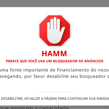
HAMM
COM ATUAÇÃO VOLTADA AO MUNICÍPIO
RECEITA FEDERAL 
PARECE QUE VOCÊ USA UM BLOQUEADOR DE ANÚNCIOS
 uma fonte importante de financiamento do noss
avegando, por favor desabilite seu bloqueador 
ovos policiais civis e
ustiça a quem mais precisa
 DESABILITAR, ATUALIZE A PÁGINA PARA CONTINUAR SUA NAVEG
s que ampliam a capacidade