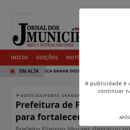
Entrar
INÍCIO
EDIÇÕES
NOTÍCIAS
CONTATO
EM ALTA
RAJETÓRIA POLÍTICA GANHA DESTAQUE EM PORTO GRANDE C
A publicidade é
continuar n
NOTÍCIAS/PORTO GRANDE
Prefeitura de Porto Grand
para fortalecer a rede mu
APÓS
Prefeito Elielson Moraes destacou q