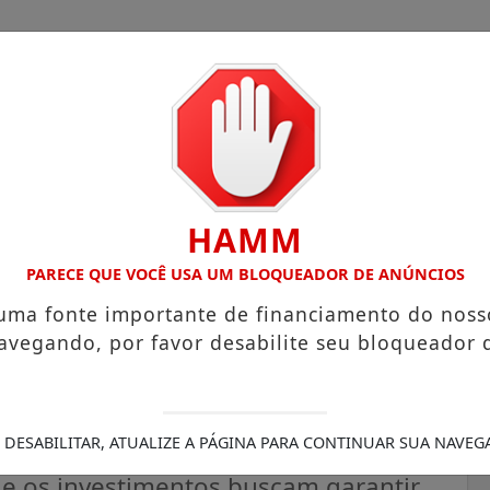
HAMM
OM ATUAÇÃO VOLTADA AO MUNICÍPIO
RECEITA FEDERAL A
PARECE QUE VOCÊ USA UM BLOQUEADOR DE ANÚNCIOS
 uma fonte importante de financiamento do noss
avegando, por favor desabilite seu bloqueador 
e recebe novos materiais
nicipal de ensino
 DESABILITAR, ATUALIZE A PÁGINA PARA CONTINUAR SUA NAVEG
ue os investimentos buscam garantir