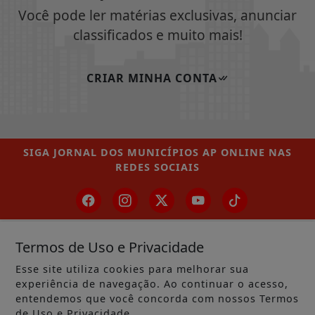
Você pode ler matérias exclusivas, anunciar
classificados e muito mais!
CRIAR MINHA CONTA
SIGA
JORNAL DOS MUNICÍPIOS AP ONLINE
NAS
REDES SOCIAIS
Termos de Uso e Privacidade
/ NOTÍCIAS
MUNICÍPIOS GERAL
Esse site utiliza cookies para melhorar sua
experiência de navegação. Ao continuar o acesso,
MACAPÁ
entendemos que você concorda com nossos Termos
de Uso e Privacidade.