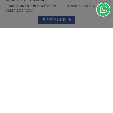
SANTANA
PARA MAIS INFORMAÇÕES,
ACESSE NOSSOS TERMOS
CLICANDO AQUI
LARANJAL DO JARI
PROSSEGUIR
OIAPOQUE
MAZAGÃO
PORTO GRANDE
TARTARUGALZINHO
PEDRA BRANCA DO AMAPARI
VITÓRIA DO JARI
CALÇOENE
AMAPÁ
FERREIRA GOMES