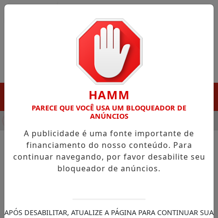
Entrar
HAMM
MENU
PARECE QUE VOCÊ USA UM BLOQUEADOR DE
ANÚNCIOS
HA DESTAQUE EM PORTO GRANDE COM ATUAÇÃO VOLTADA AO 
A publicidade é uma fonte importante de
financiamento do nosso conteúdo. Para
continuar navegando, por favor desabilite seu
NOTÍCIAS/GOVERNO DO AMAPÁ
bloqueador de anúncios.
Governo do Estado entrega
Parque Residência com
história viva e experiências
APÓS DESABILITAR, ATUALIZE A PÁGINA PARA CONTINUAR SUA