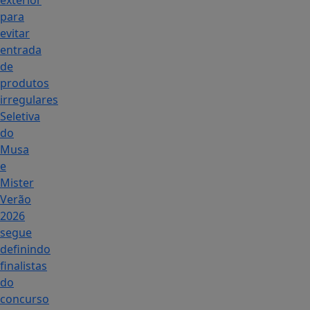
exterior
para
evitar
entrada
de
produtos
irregulares
Seletiva
do
Musa
e
Mister
Verão
2026
segue
definindo
finalistas
do
concurso