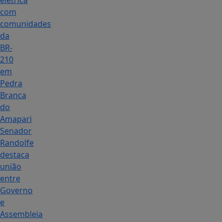
elétrica
com
comunidades
da
BR-
210
em
Pedra
Branca
do
Amapari
Senador
Randolfe
destaca
união
entre
Governo
e
Assembleia