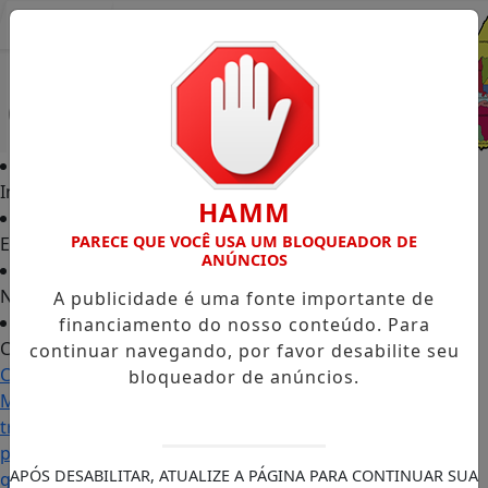
Entrar
Início
HAMM
PARECE QUE VOCÊ USA UM BLOQUEADOR DE
Edições
ANÚNCIOS
Notícias
A publicidade é uma fonte importante de
financiamento do nosso conteúdo. Para
Contato
continuar navegando, por favor desabilite seu
Carol
bloqueador de anúncios.
Monteiro:
trajetória
política
APÓS DESABILITAR, ATUALIZE A PÁGINA PARA CONTINUAR SUA
ganha