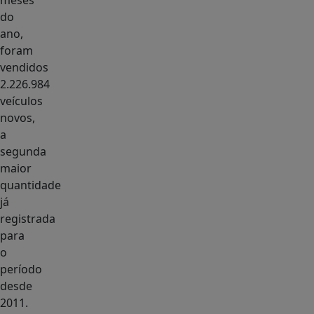
meses
do
ano,
foram
vendidos
2.226.984
veículos
novos,
a
segunda
maior
quantidade
já
registrada
para
o
período
desde
2011.