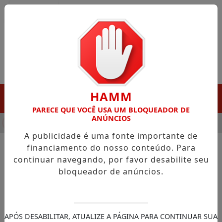
Entrar
HAMM
MENU
PARECE QUE VOCÊ USA UM BLOQUEADOR DE
ANÚNCIOS
HA DESTAQUE EM PORTO GRANDE COM ATUAÇÃO VOLTADA AO 
A publicidade é uma fonte importante de
financiamento do nosso conteúdo. Para
continuar navegando, por favor desabilite seu
NOTÍCIAS/ECONOMIA
bloqueador de anúncios.
Febraban rebate críticas dos
EUA ao Pix e nega barreira à
concorrência
APÓS DESABILITAR, ATUALIZE A PÁGINA PARA CONTINUAR SUA