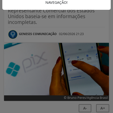
NAVEGAÇÃO!
Para entidade, avaliação do Escritório do
Representante Comercial dos Estados
Unidos baseia-se em informações
incompletas.
GENESIS COMUNICAÇÃO
02/06/2026 21:23
© Bruno Peres/Agência Brasil
A-
A+