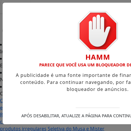
Entrar
Início
HAMM
PARECE QUE VOCÊ USA UM BLOQUEADOR D
Edições
A publicidade é uma fonte importante de fin
Notícias
conteúdo. Para continuar navegando, por fa
bloqueador de anúncios.
Contato
Carol Monteiro: trajetória política ganha destaque
em Porto Grande com atuação voltada ao município
Receita Federal anuncia mudanças no programa de
APÓS DESABILITAR, ATUALIZE A PÁGINA PARA CONTI
compras no exterior para evitar entrada de
produtos irregulares
Seletiva do Musa e Mister