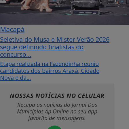
Macapá
Seletiva do Musa e Mister Verão 2026
segue definindo finalistas do
concurso...
Etapa realizada na Fazendinha reuniu
candidatos dos bairros Araxá, Cidade
Nova e da...
NOSSAS NOTÍCIAS
NO CELULAR
Receba as notícias do Jornal Dos
Municípios Ap Online no seu app
favorito de mensagens.