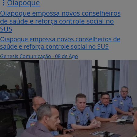
Oiapoque
Oiapoque empossa novos conselheiros
de saúde e reforça controle social no
SUS
Oiapoque empossa novos conselheiros de
saúde e reforça controle social no SUS
Genesis Comunicação
- 08 de Ago