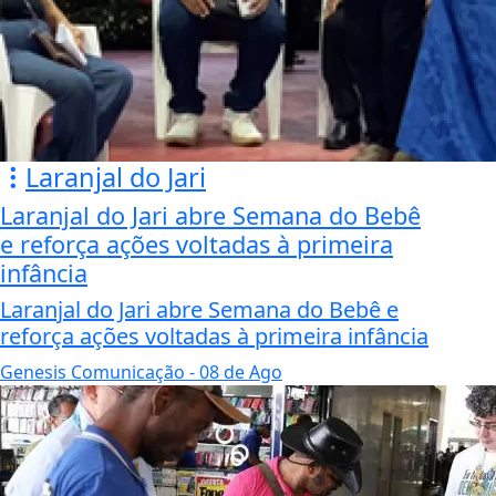
Laranjal do Jari
Laranjal do Jari abre Semana do Bebê
e reforça ações voltadas à primeira
infância
Laranjal do Jari abre Semana do Bebê e
reforça ações voltadas à primeira infância
Genesis Comunicação
- 08 de Ago