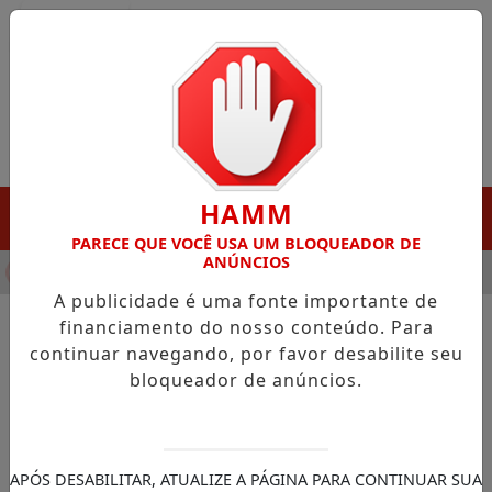
Entrar
HAMM
MENU
PARECE QUE VOCÊ USA UM BLOQUEADOR DE
ANÚNCIOS
NHA DESTAQUE EM PORTO GRANDE COM ATUAÇÃO VOLTADA AO
A publicidade é uma fonte importante de
financiamento do nosso conteúdo. Para
continuar navegando, por favor desabilite seu
NOTÍCIAS/JUSTIÇA FEDERAL
bloqueador de anúncios.
STJ marca depoimento de
mulheres que acusam
ministro Buzzi de assédio
APÓS DESABILITAR, ATUALIZE A PÁGINA PARA CONTINUAR SUA