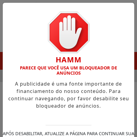
Entrar
HAMM
MENU
PARECE QUE VOCÊ USA UM BLOQUEADOR DE
ANÚNCIOS
 DESTAQUE EM PORTO GRANDE COM ATUAÇÃO VOLTADA AO MU
A publicidade é uma fonte importante de
financiamento do nosso conteúdo. Para
continuar navegando, por favor desabilite seu
NOTÍCIAS/JUSTIÇA FEDERAL
bloqueador de anúncios.
Júri do caso Henry chega ao
8º dia e é o mais longo do Rio
de Janeiro
APÓS DESABILITAR, ATUALIZE A PÁGINA PARA CONTINUAR SUA