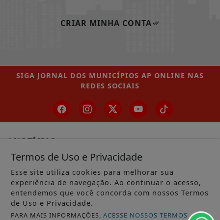
CRIAR MINHA CONTA
SIGA
JORNAL DOS MUNICÍPIOS AP ONLINE
NAS
REDES SOCIAIS
/ NOTÍCIAS
Termos de Uso e Privacidade
MUNICÍPIOS GERAL
Esse site utiliza cookies para melhorar sua
MACAPÁ
experiência de navegação. Ao continuar o acesso,
entendemos que você concorda com nossos Termos
SANTANA
de Uso e Privacidade.
LARANJAL DO JARI
PARA MAIS INFORMAÇÕES,
ACESSE NOSSOS TERMOS