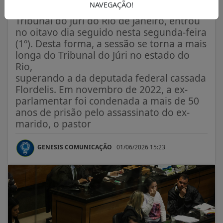
NAVEGAÇÃO!
O julgamento do caso Henry, no 2º
Tribunal do Júri do Rio de Janeiro, entrou
no oitavo dia seguido nesta segunda-feira
(1º). Desta forma, a sessão se torna a mais
longa do Tribunal do Júri no estado do
Rio,
superando a da deputada federal cassada
Flordelis. Em novembro de 2022, a ex-
parlamentar foi condenada a mais de 50
anos de prisão pelo assassinato do ex-
marido, o pastor
GENESIS COMUNICAÇÃO
01/06/2026 15:23