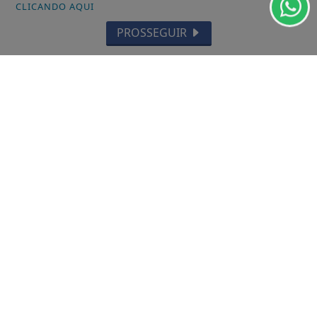
CLICANDO AQUI
OIAPOQUE
PROSSEGUIR
MAZAGÃO
PORTO GRANDE
TARTARUGALZINHO
PEDRA BRANCA DO AMAPARI
VITÓRIA DO JARI
CALÇOENE
AMAPÁ
FERREIRA GOMES
CUTIAS
ITAUBAL