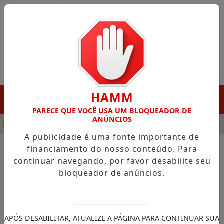
Entrar
HAMM
MENU
PARECE QUE VOCÊ USA UM BLOQUEADOR DE
ANÚNCIOS
NHA DESTAQUE EM PORTO GRANDE COM ATUAÇÃO VOLTADA AO
A publicidade é uma fonte importante de
financiamento do nosso conteúdo. Para
continuar navegando, por favor desabilite seu
NOTÍCIAS/JUSTIÇA FEDERAL
bloqueador de anúncios.
Fachin determina desintrusão
da Terra Indígena Cachoeira
Seca, no Pará
APÓS DESABILITAR, ATUALIZE A PÁGINA PARA CONTINUAR SUA