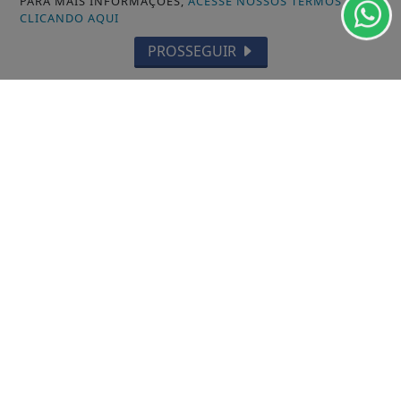
PARA MAIS INFORMAÇÕES,
ACESSE NOSSOS TERMOS
CLICANDO AQUI
PROSSEGUIR
/ NOTÍCIAS
MUNICÍPIOS GERAL
MACAPÁ
SANTANA
LARANJAL DO JARI
OIAPOQUE
MAZAGÃO
PORTO GRANDE
TARTARUGALZINHO
PEDRA BRANCA DO AMAPARI