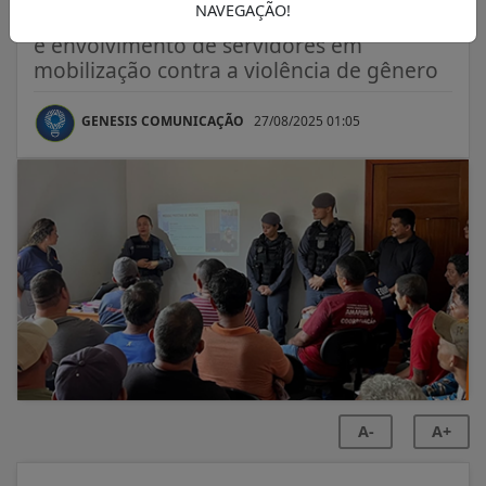
NAVEGAÇÃO!
Atividade promove acolhimento, reflexão
e envolvimento de servidores em
mobilização contra a violência de gênero
GENESIS COMUNICAÇÃO
27/08/2025 01:05
A-
A+