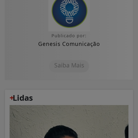
Publicado por:
Genesis Comunicação
Saiba Mais
+
Lidas