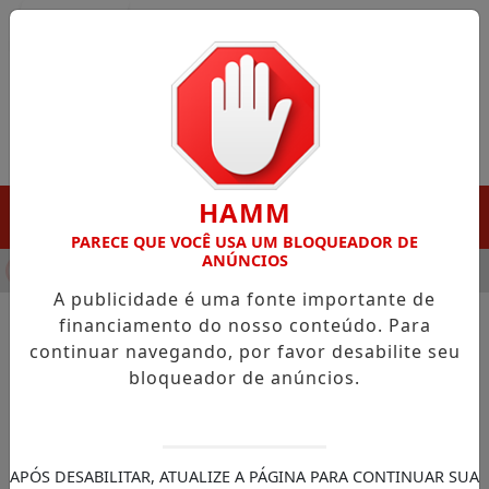
Entrar
HAMM
MENU
PARECE QUE VOCÊ USA UM BLOQUEADOR DE
ANÚNCIOS
HA DESTAQUE EM PORTO GRANDE COM ATUAÇÃO VOLTADA AO 
A publicidade é uma fonte importante de
financiamento do nosso conteúdo. Para
continuar navegando, por favor desabilite seu
NOTÍCIAS/PEDRA BRANCA DO AMAPARI
bloqueador de anúncios.
Secretaria de Saúde de Pedra
Branca intensifica ações do
Agosto Lilás
APÓS DESABILITAR, ATUALIZE A PÁGINA PARA CONTINUAR SUA