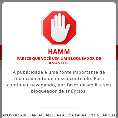
Entrar
HAMM
MENU
PARECE QUE VOCÊ USA UM BLOQUEADOR DE
ANÚNCIOS
HA DESTAQUE EM PORTO GRANDE COM ATUAÇÃO VOLTADA AO 
A publicidade é uma fonte importante de
financiamento do nosso conteúdo. Para
continuar navegando, por favor desabilite seu
NOTÍCIAS/AMAPÁ
bloqueador de anúncios.
Prefeita Kelley Lobato destaca
ações ambientais no Dia
Mundial do Meio Ambiente
APÓS DESABILITAR, ATUALIZE A PÁGINA PARA CONTINUAR SUA