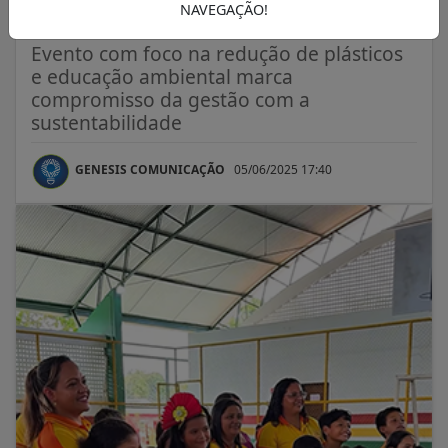
em Amapá
NAVEGAÇÃO!
Evento com foco na redução de plásticos
e educação ambiental marca
compromisso da gestão com a
sustentabilidade
GENESIS COMUNICAÇÃO
05/06/2025 17:40