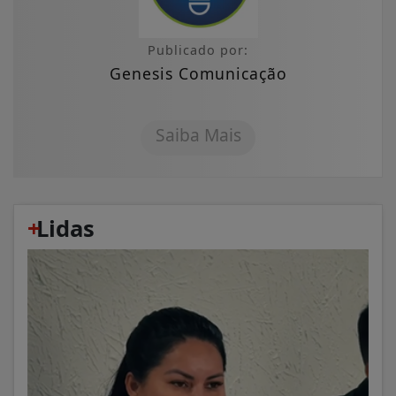
Publicado por:
Genesis Comunicação
Saiba Mais
+
Lidas