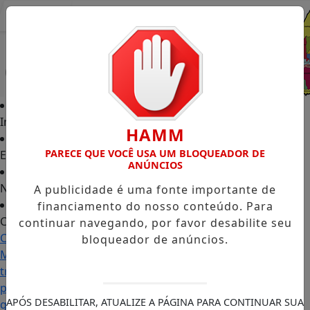
Entrar
Início
HAMM
PARECE QUE VOCÊ USA UM BLOQUEADOR DE
Edições
ANÚNCIOS
Notícias
A publicidade é uma fonte importante de
financiamento do nosso conteúdo. Para
Contato
continuar navegando, por favor desabilite seu
Carol
bloqueador de anúncios.
Monteiro:
trajetória
política
APÓS DESABILITAR, ATUALIZE A PÁGINA PARA CONTINUAR SUA
ganha