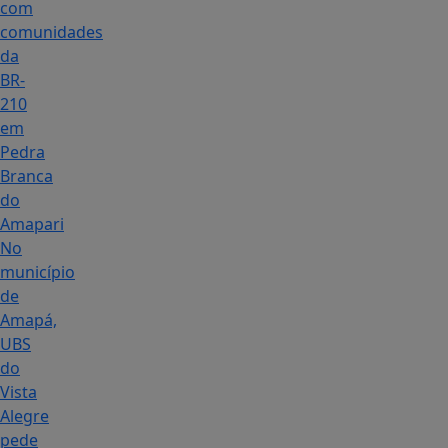
com
comunidades
da
BR-
210
em
Pedra
Branca
do
Amapari
No
município
de
Amapá,
UBS
do
Vista
Alegre
pede