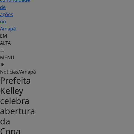
continuidade
de
ações
no
Amapá
EM
ALTA
MENU
Notícias/Amapá
Prefeita
Kelley
celebra
abertura
da
Copa