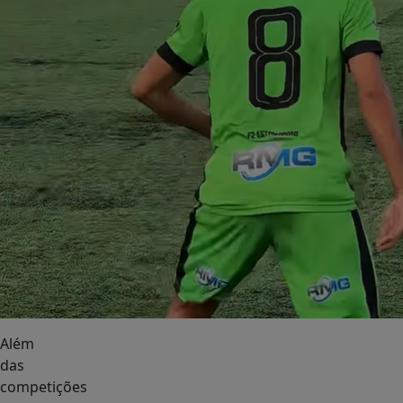
Além
das
competições