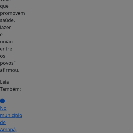
que
promovem
saúde,
lazer
e
união
entre
os
povos”,
afirmou.
Leia
Também:
No
município
de
Amapá,