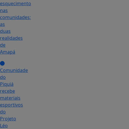
esquecimento
nas
comunidades:
as
duas
realidades
de
Amapá
Comunidade
do
Piquiá
recebe
materiais
esportivos
do
Projeto
Léo