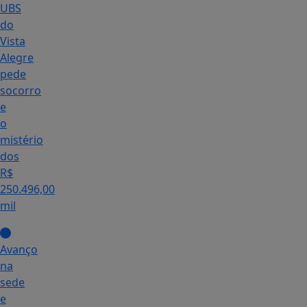
UBS
do
Vista
Alegre
pede
socorro
e
o
mistério
dos
R$
250.496,00
mil
Avanço
na
sede
e