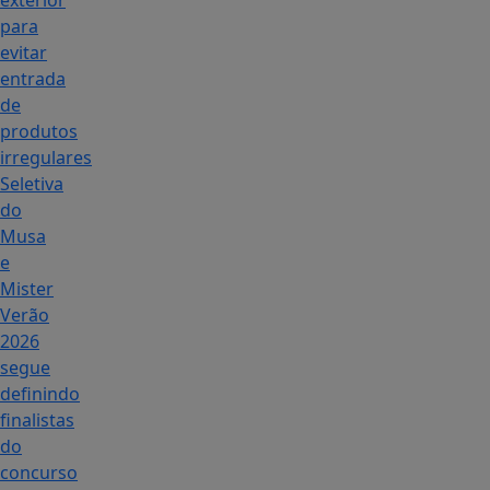
exterior
para
evitar
entrada
de
produtos
irregulares
Seletiva
do
Musa
e
Mister
Verão
2026
segue
definindo
finalistas
do
concurso