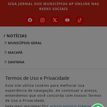
SIGA
JORNAL DOS MUNICÍPIOS AP ONLINE
NAS
REDES SOCIAIS
/ NOTÍCIAS
MUNICÍPIOS GERAL
MACAPÁ
SANTANA
LARANJAL DO JARI
Termos de Uso e Privacidade
OIAPOQUE
Esse site utiliza cookies para melhorar sua
experiência de navegação. Ao continuar o acesso,
MAZAGÃO
entendemos que você concorda com nossos Termos
PORTO GRANDE
de Uso e Privacidade.
PARA MAIS INFORMAÇÕES,
ACESSE NOSSOS TERMOS