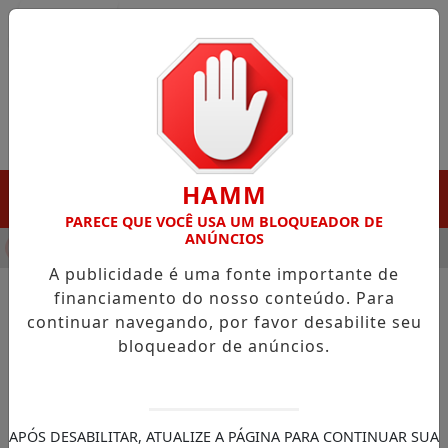
Entrar
HAMM
MENU
PARECE QUE VOCÊ USA UM BLOQUEADOR DE
ANÚNCIOS
NHA DESTAQUE EM PORTO GRANDE COM ATUAÇÃO VOLTADA AO
A publicidade é uma fonte importante de
financiamento do nosso conteúdo. Para
continuar navegando, por favor desabilite seu
NOTÍCIAS/JUSTIÇA FEDERAL
bloqueador de anúncios.
STF: shoppings devem ter
espaços de amamentação
para funcionárias
APÓS DESABILITAR, ATUALIZE A PÁGINA PARA CONTINUAR SUA