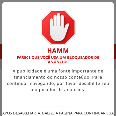
Entrar
HAMM
MENU
PARECE QUE VOCÊ USA UM BLOQUEADOR DE
ANÚNCIOS
HA DESTAQUE EM PORTO GRANDE COM ATUAÇÃO VOLTADA AO 
A publicidade é uma fonte importante de
financiamento do nosso conteúdo. Para
continuar navegando, por favor desabilite seu
NOTÍCIAS/PEDRA BRANCA DO AMAPARI
bloqueador de anúncios.
Governo do Amapá entrega
kits de alimentos para
comunidades indígenas de
APÓS DESABILITAR, ATUALIZE A PÁGINA PARA CONTINUAR SUA