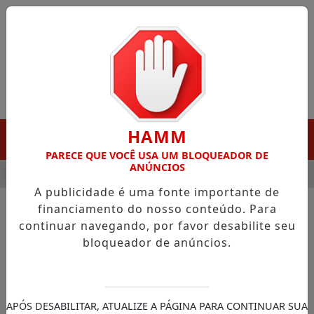
Entrar
HAMM
MENU
PARECE QUE VOCÊ USA UM BLOQUEADOR DE
ANÚNCIOS
HA DESTAQUE EM PORTO GRANDE COM ATUAÇÃO VOLTADA AO 
A publicidade é uma fonte importante de
financiamento do nosso conteúdo. Para
continuar navegando, por favor desabilite seu
NOTÍCIAS/POLÍTICA
bloqueador de anúncios.
Entenda os próximos passos
do projeto para reduzir a
maioridade penal
APÓS DESABILITAR, ATUALIZE A PÁGINA PARA CONTINUAR SUA