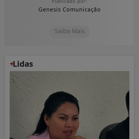
Publicado por:
Genesis Comunicação
Saiba Mais
+
Lidas