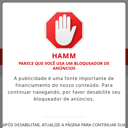
Entrar
HAMM
MENU
PARECE QUE VOCÊ USA UM BLOQUEADOR DE
ANÚNCIOS
HA DESTAQUE EM PORTO GRANDE COM ATUAÇÃO VOLTADA AO 
A publicidade é uma fonte importante de
financiamento do nosso conteúdo. Para
continuar navegando, por favor desabilite seu
NOTÍCIAS/PORTO GRANDE
bloqueador de anúncios.
Porto Grande recebe tratores,
arados e caçambas para
fortalecer agricultura e
APÓS DESABILITAR, ATUALIZE A PÁGINA PARA CONTINUAR SUA