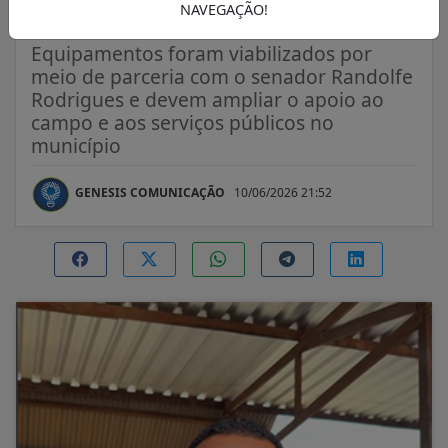
infraestrutura
NAVEGAÇÃO!
Equipamentos foram viabilizados por
meio de parceria com o senador Randolfe
Rodrigues e devem ampliar o apoio ao
campo e aos serviços públicos no
município
GENESIS COMUNICAÇÃO
10/06/2026 21:52