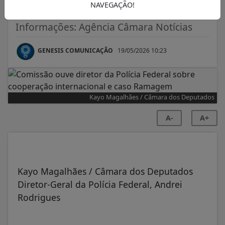
caso Ramagem
NAVEGAÇÃO!
Informações: Agência Câmara Notícias
GENESIS COMUNICAÇÃO
19/05/2026 10:23
Kayo Magalhães / Câmara dos Deputados
A-
A+
Kayo Magalhães / Câmara dos Deputados
Diretor-Geral da Polícia Federal, Andrei
Rodrigues