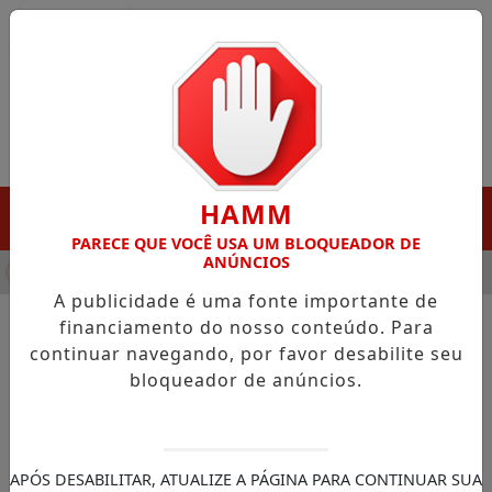
Entrar
HAMM
MENU
PARECE QUE VOCÊ USA UM BLOQUEADOR DE
ANÚNCIOS
NHA DESTAQUE EM PORTO GRANDE COM ATUAÇÃO VOLTADA AO
A publicidade é uma fonte importante de
financiamento do nosso conteúdo. Para
continuar navegando, por favor desabilite seu
NOTÍCIAS/CÂMARA DOS DEPUTADOS
bloqueador de anúncios.
Comissão ouve diretor da
Polícia Federal sobre
cooperação internacional e
APÓS DESABILITAR, ATUALIZE A PÁGINA PARA CONTINUAR SUA