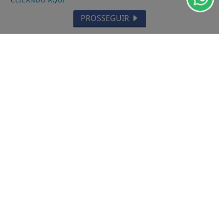
CLICANDO AQUI
OIAPOQUE
PROSSEGUIR
MAZAGÃO
PORTO GRANDE
TARTARUGALZINHO
PEDRA BRANCA DO AMAPARI
VITÓRIA DO JARI
CALÇOENE
AMAPÁ
FERREIRA GOMES
CUTIAS
ITAUBAL