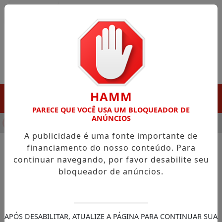
Entrar
HAMM
MENU
PARECE QUE VOCÊ USA UM BLOQUEADOR DE
ANÚNCIOS
NHA DESTAQUE EM PORTO GRANDE COM ATUAÇÃO VOLTADA AO
A publicidade é uma fonte importante de
financiamento do nosso conteúdo. Para
continuar navegando, por favor desabilite seu
NOTÍCIAS/JUSTIÇA FEDERAL
bloqueador de anúncios.
STF tem placar de 2 votos a 0
contra mudanças na Lei da
Ficha Limpa
APÓS DESABILITAR, ATUALIZE A PÁGINA PARA CONTINUAR SUA