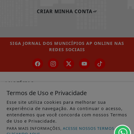
CRIAR MINHA CONTA
SIGA
JORNAL DOS MUNICÍPIOS AP ONLINE
NAS
REDES SOCIAIS
/ NOTÍCIAS
Termos de Uso e Privacidade
MUNICÍPIOS GERAL
Esse site utiliza cookies para melhorar sua
MACAPÁ
experiência de navegação. Ao continuar o acesso,
entendemos que você concorda com nossos Termos
SANTANA
de Uso e Privacidade.
LARANJAL DO JARI
PARA MAIS INFORMAÇÕES,
ACESSE NOSSOS TERMOS