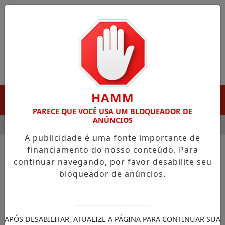
Entrar
HAMM
MENU
PARECE QUE VOCÊ USA UM BLOQUEADOR DE
ANÚNCIOS
HA DESTAQUE EM PORTO GRANDE COM ATUAÇÃO VOLTADA AO 
A publicidade é uma fonte importante de
financiamento do nosso conteúdo. Para
continuar navegando, por favor desabilite seu
NOTÍCIAS/ECONOMIA
bloqueador de anúncios.
Vazamento de dados no INSS
atingiu 2,8 milhões de CPFs
Segundo Dataprev, 98% das informações
APÓS DESABILITAR, ATUALIZE A PÁGINA PARA CONTINUAR SUA