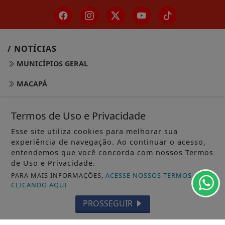
/ NOTÍCIAS
MUNICÍPIOS GERAL
MACAPÁ
SANTANA
Termos de Uso e Privacidade
LARANJAL DO JARI
Esse site utiliza cookies para melhorar sua
experiência de navegação. Ao continuar o acesso,
OIAPOQUE
entendemos que você concorda com nossos Termos
de Uso e Privacidade.
MAZAGÃO
PARA MAIS INFORMAÇÕES,
ACESSE NOSSOS TERMOS
PORTO GRANDE
CLICANDO AQUI
PROSSEGUIR
TARTARUGALZINHO
PEDRA BRANCA DO AMAPARI