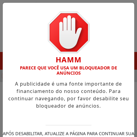
Entrar
HAMM
MENU
PARECE QUE VOCÊ USA UM BLOQUEADOR DE
ANÚNCIOS
HA DESTAQUE EM PORTO GRANDE COM ATUAÇÃO VOLTADA AO 
A publicidade é uma fonte importante de
financiamento do nosso conteúdo. Para
continuar navegando, por favor desabilite seu
NOTÍCIAS/GOVERNO DO AMAPÁ
bloqueador de anúncios.
Clécio abre agenda
internacional no Parque
Residência com embaixadora
APÓS DESABILITAR, ATUALIZE A PÁGINA PARA CONTINUAR SUA