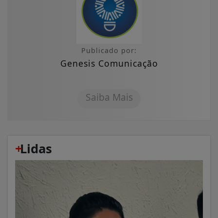
Publicado por:
Genesis Comunicação
Saiba Mais
+
Lidas